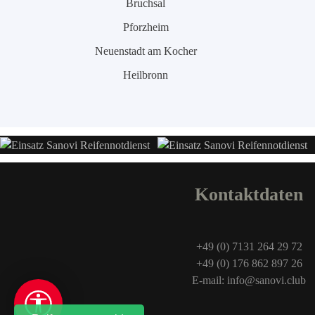
Bruchsal
Pforzheim
Neuenstadt am Kocher
Heilbronn
Kontaktdaten
+49 (0) 7131 264 29 72
+49 (0) 176 862 897 26
E-mail: info@sanovi.club