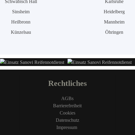
Schwäbisch Hall
Karlsruhe
Sinsheim
Heidelberg
Heilbronn
Mannheim
Künzelsau
Öhringen
Rechtliches
AGBs
Barrierefreiheit
Cookies
Datenschutz
Impressum