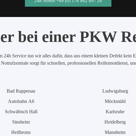
24h Notruf +49 (0) 176 862 897 26
er bei einer PKW R
 24h Service tun wir alles dafür, dass aus einem kleinen Defekt kein E
Notrufzentrale sorgt für schnellen, professionellen Reifennotdienst, u
Bad Rappenau
Ludwigsburg
Autobahn A6
Möckmühl
Schwäbisch Hall
Karlsruhe
Sinsheim
Heidelberg
Heilbronn
Mannheim