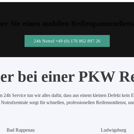
r Sie einen mobilen Reifenpannendiens
24h Notruf +49 (0) 176 862 897 26
er bei einer PKW R
 24h Service tun wir alles dafür, dass aus einem kleinen Defekt kein E
Notrufzentrale sorgt für schnellen, professionellen Reifennotdienst, u
Bad Rappenau
Ludwigsburg