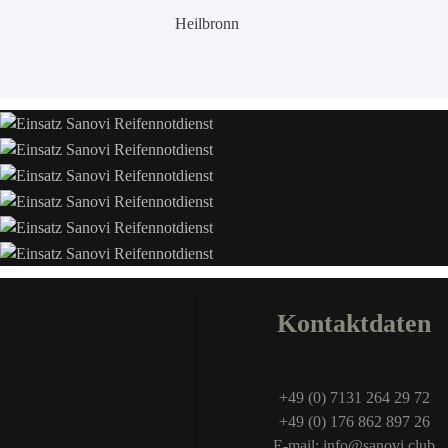
Heilbronn
Kontaktdaten
+49 (0) 7131 264 29 72
+49 (0) 176 862 897 26
E-mail: info@sanovi.club