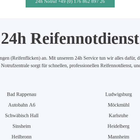
24h Notruf +49 (0) 176 862 897 26
24h Reifennotdienst
en (Reifenflicken) an. Mit unserem 24h Service tun wir alles dafür, d
Notrufzentrale sorgt für schnellen, professionellen Reifennotdienst, u
Bad Rappenau
Ludwigsburg
Autobahn A6
Möckmühl
Schwäbisch Hall
Karlsruhe
Sinsheim
Heidelberg
Heilbronn
Mannheim