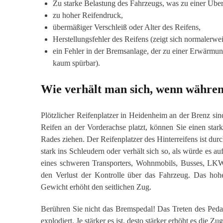
Zu starke Belastung des Fahrzeugs, was zu einer Über
zu hoher Reifendruck,
übermäßiger Verschleiß oder Alter des Reifens,
Herstellungsfehler des Reifens (zeigt sich normalerwei
ein Fehler in der Bremsanlage, der zu einer Erwärmu
kaum spürbar).
Wie verhält man sich, wenn während
Plötzlicher Reifenplatzer in Heidenheim an der Brenz sind
Reifen an der Vorderachse platzt, können Sie einen sta
Rades ziehen. Der Reifenplatzer des Hinterreifens ist dur
stark ins Schleudern oder verhält sich so, als würde es a
eines schweren Transporters, Wohnmobils, Busses, LKWs
den Verlust der Kontrolle über das Fahrzeug. Das hohe
Gewicht erhöht den seitlichen Zug.
Berühren Sie nicht das Bremspedal! Das Treten des Pedal
explodiert. Je stärker es ist, desto stärker erhöht es die Z