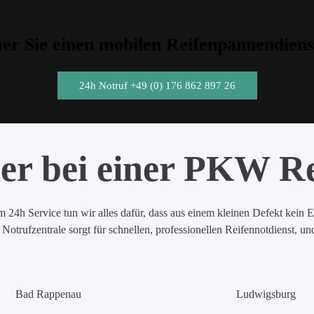
r Sie einen mobilen Reifenpannendiens
24h Notruf +49 (0) 176 862 897 26
er bei einer PKW R
 24h Service tun wir alles dafür, dass aus einem kleinen Defekt kein E
Notrufzentrale sorgt für schnellen, professionellen Reifennotdienst, u
Bad Rappenau
Ludwigsburg