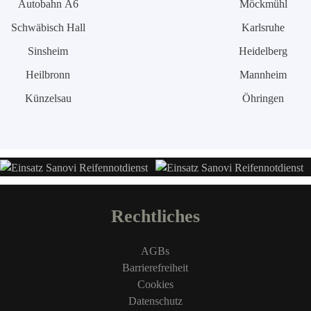
Autobahn A6
Möckmühl
Schwäbisch Hall
Karlsruhe
Sinsheim
Heidelberg
Heilbronn
Mannheim
Künzelsau
Öhringen
Rechtliches
AGBs
Barrierefreiheit
Cookies
Datenschutz