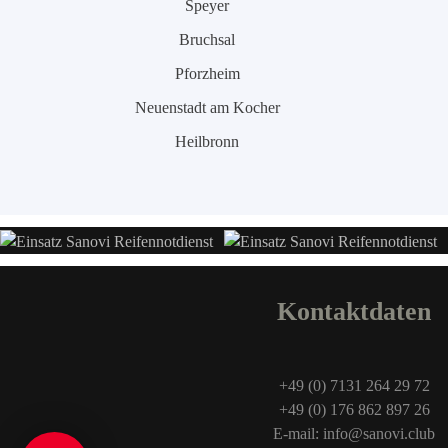
Speyer
Bruchsal
Pforzheim
Neuenstadt am Kocher
Heilbronn
Kontaktdaten
+49 (0) 7131 264 29 72
+49 (0) 176 862 897 26
E-mail: info@sanovi.club