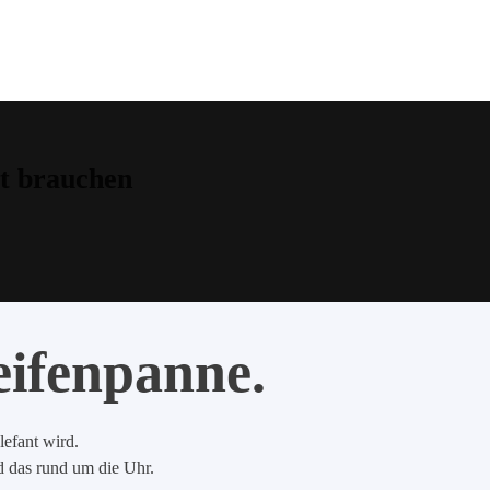
t brauchen
eifenpanne.
lefant wird.
nd das rund um die Uhr.