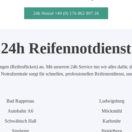
24h Notruf +49 (0) 176 862 897 26
24h Reifennotdienst
en (Reifenflicken) an. Mit unserem 24h Service tun wir alles dafür, d
Notrufzentrale sorgt für schnellen, professionellen Reifennotdienst, u
Bad Rappenau
Ludwigsburg
Autobahn A6
Möckmühl
Schwäbisch Hall
Karlsruhe
Sinsheim
Heidelberg