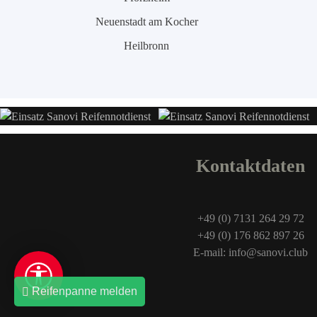
Neuenstadt am Kocher
Heilbronn
Kontaktdaten
+49 (0) 7131 264 29 72
+49 (0) 176 862 897 26
E-mail: info@sanovi.club
Reifenpanne melden