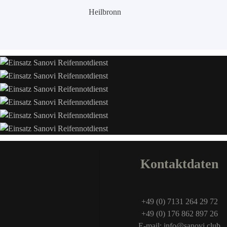
Heilbronn
Kontaktdaten
+49 (0) 7131 264 29 72
+49 (0) 176 862 897 26
E-mail: info@sanovi.club