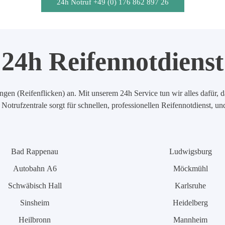
24h Notruf +49 (0) 176 862 897 26
24h Reifennotdienst
en (Reifenflicken) an. Mit unserem 24h Service tun wir alles dafür, d
Notrufzentrale sorgt für schnellen, professionellen Reifennotdienst, u
Bad Rappenau
Ludwigsburg
Autobahn A6
Möckmühl
Schwäbisch Hall
Karlsruhe
Sinsheim
Heidelberg
Heilbronn
Mannheim