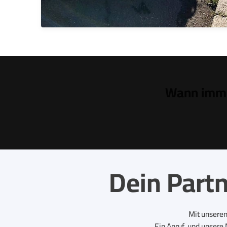
Wann imme
Dein Part
Mit unserem
Ein Anruf, und unsere 