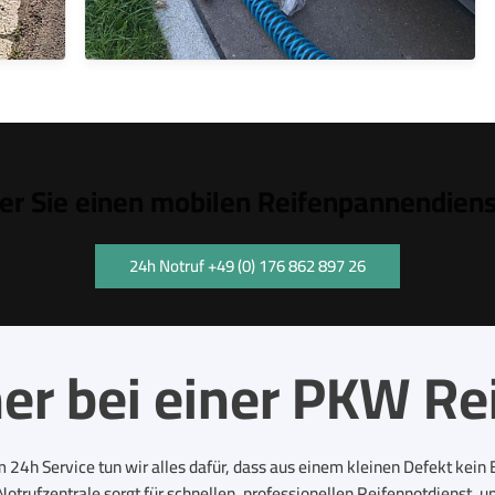
r Sie einen mobilen Reifenpannendiens
24h Notruf +49 (0) 176 862 897 26
ner bei einer PKW Re
 24h Service tun wir alles dafür, dass aus einem kleinen Defekt kein E
Notrufzentrale sorgt für schnellen, professionellen Reifennotdienst, u