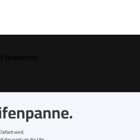
t brauchen
ifenpanne.
lefant wird.
nd das rund um die Uhr.